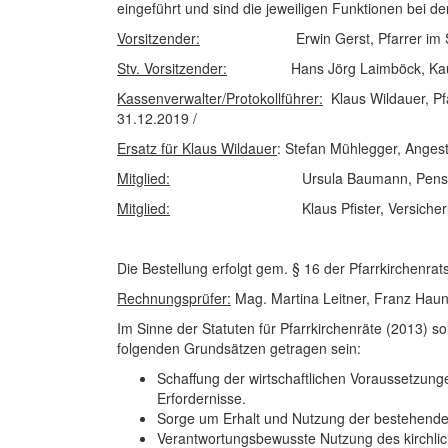
eingeführt und sind die jeweiligen Funktionen bei d
Vorsitzender:
Erwin Gerst, Pfarrer im Se
Stv. Vorsitzender:
Hans Jörg Laimböck, Kaufma
Kassenverwalter/
Protokollführer:
Klaus Wildauer, Pfa
31.12.2019 /
Ersatz für Klaus Wildauer
: Stefan Mühlegger, Angest
Mitglied:
Ursula Baumann, Pensionist
Mitglied:
Klaus Pfister, Versicherungs
Die Bestellung erfolgt gem. § 16 der Pfarrkirchenra
Rechnungsprüfer:
Mag. Martina Leitner, Franz Hau
Im Sinne der Statuten für Pfarrkirchenräte (2013) s
folgenden Grundsätzen getragen sein:
Schaffung der wirtschaftlichen Voraussetzunge
Erfordernisse.
Sorge um Erhalt und Nutzung der bestehenden
Verantwortungsbewusste Nutzung des kirchli