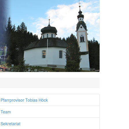
Pfarrprovisor Tobias Höck
Team
Sekretariat