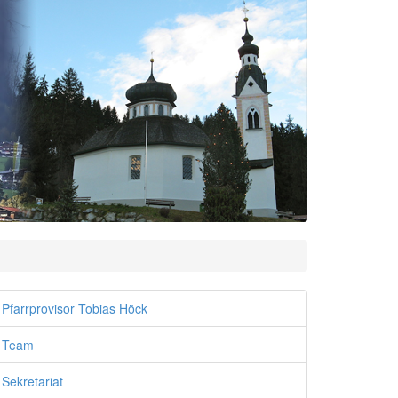
Pfarrprovisor Tobias Höck
Team
Sekretariat