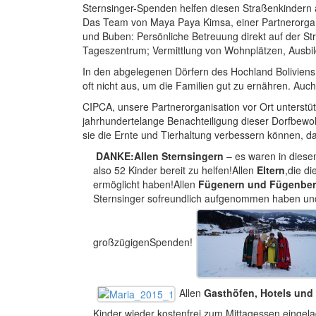
Sternsinger-Spenden helfen diesen Straßenkindern
Das Team von Maya Paya Kimsa, einer Partnerorgan
und Buben: Persönliche Betreuung direkt auf der St
Tageszentrum; Vermittlung von Wohnplätzen, Ausbild
In den abgelegenen Dörfern des Hochland Boliviens 
oft nicht aus, um die Familien gut zu ernähren. Au
CIPCA, unsere Partnerorganisation vor Ort unterstü
jahrhundertelange Benachteiligung dieser Dorfbewo
sie die Ernte und Tierhaltung verbessern können, d
DANKE:
Allen Sternsingern
– es waren in dies
also 52 Kinder bereit zu helfen!Allen
Eltern
,die d
ermöglicht haben!Allen
Fügenern und Fügenber
Sternsinger sofreundlich aufgenommen haben und 
großzügigenSpenden!
Allen
Gasthöfen, Hotels und 
Kinder wieder kostenfrei zum Mittagessen eingel