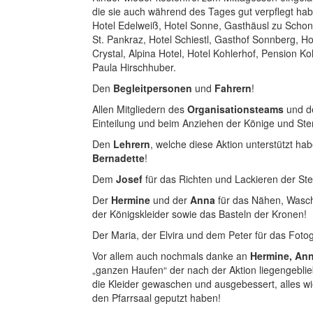
die sie auch während des Tages gut verpflegt ha
Hotel Edelweiß, Hotel Sonne, Gasthäusl zu Schon
St. Pankraz, Hotel Schiestl, Gasthof Sonnberg, Ho
Crystal, Alpina Hotel, Hotel Kohlerhof, Pension Ko
Paula Hirschhuber.
Den
Begleitpersonen
und
Fahrern
!
Allen Mitgliedern des
Organisationsteams
und de
Einteilung und beim Anziehen der Könige und Ste
Den
Lehrern
, welche diese Aktion unterstützt ha
Bernadette
!
Dem
Josef
für das Richten und Lackieren der St
Der
Hermine
und der
Anna
für das Nähen, Wasc
der Königskleider sowie das Basteln der Kronen!
Der Maria, der Elvira und dem Peter für das Fotog
Vor allem auch nochmals danke an
Hermine,
Ann
„ganzen Haufen“ der nach der Aktion liegengeblie
die Kleider gewaschen und ausgebessert, alles w
den Pfarrsaal geputzt haben!