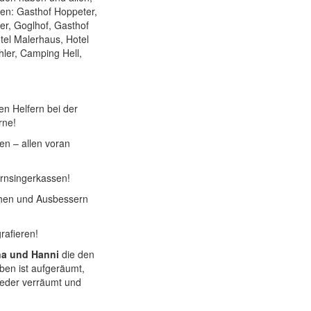
ben: Gasthof Hoppeter,
er, Goglhof, Gasthof
tel Malerhaus, Hotel
hler, Camping Hell,
n Helfern bei der
rne!
ben – allen voran
ernsingerkassen!
hen und Ausbessern
rafieren!
a und Hanni
die den
ben ist aufgeräumt,
ieder verräumt und