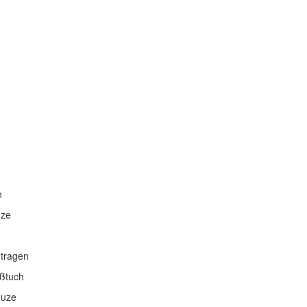
h
uze
 tragen
ißtuch
euze