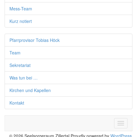
Mess-Team
Kurz notiert
Pfarrprovisor Tobias Höck
Team
Sekretariat
Was tun bei …
Kirchen und Kapellen
Kontakt
Toggle
navigati
© 2026 Seelsorgeraum Zillertal Proudly powered by
WordPress