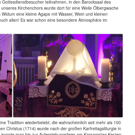
alle Gottesdienstbesucher teilnahmen, in den Barocksaal des
unseres Kirchenchors wurde dort für eine Weile Ölbergwache
 Widum eine kleine Agape mit Wasser, Wein und kleinen
euch allen! Es war schon eine besondere Atmosphäre im
ne Tradition wiederbelebt, die wahrscheinlich seit mehr als 100
ten Christus (1714) wurde nach der großen Karfreitagsliturgie in
rt konnte man bis zur Auferstehungsfeier am Karsamstag Kerzen