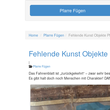
Pfarre Fügen
Home
Pfarre Fügen
Fehlende Kunst Objekte P
Fehlende Kunst Objekte 
|
Pfarre Fügen
Das Fahnenblatt ist „zurückgekehrt“ – zwar sehr b
Es gibt halt doch noch Menschen mit Charakter! DAN