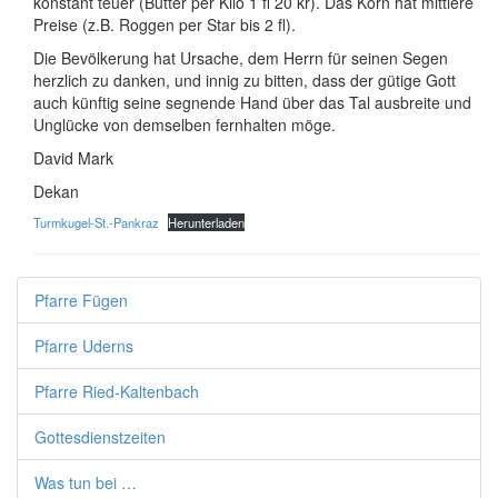
konstant teuer (Butter per Kilo 1 fl 20 kr). Das Korn hat mittlere
Preise (z.B. Roggen per Star bis 2 fl).
Die Bevölkerung hat Ursache, dem Herrn für seinen Segen
herzlich zu danken, und innig zu bitten, dass der gütige Gott
auch künftig seine segnende Hand über das Tal ausbreite und
Unglücke von demselben fernhalten möge.
David Mark
Dekan
Turmkugel-St.-Pankraz
Herunterladen
Pfarre Fügen
Pfarre Uderns
Pfarre Ried-Kaltenbach
Gottesdienstzeiten
Was tun bei …