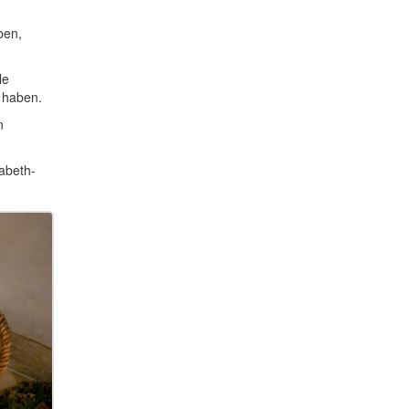
ben,
le
 haben.
n
sabeth-