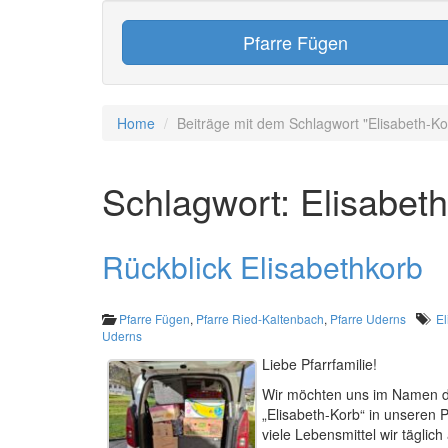
Pfarre Fügen
Home
Beiträge mit dem Schlagwort "Elisabeth-Ko
Schlagwort:
Elisabet
Rückblick Elisabethkorb
Pfarre Fügen
,
Pfarre Ried-Kaltenbach
,
Pfarre Uderns
El
Uderns
Liebe Pfarrfamilie!
Wir möchten uns im Namen de
„Elisabeth-Korb“ in unseren 
viele Lebensmittel wir tägli