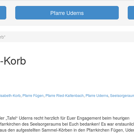
Pfarre Uderns
rb"
h-Korb
isabeth-Korb
,
Pfarre Fügen
,
Pfarre Ried-Kaltenbach
,
Pfarre Uderns
,
Seelsorgerau
r „Tafel“ Uderns recht herzlich für Euer Engagement beim heurigen
Pfarrkirchen des Seelsorgeraums bei Euch bedanken! Es war erstaunlic
ch aus den aufgestellten Sammel-Körben in den Pfarrkirchen Fügen, Ude