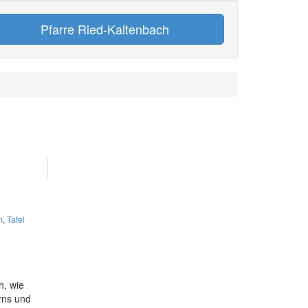
Pfarre Ried-Kaltenbach
m
,
Tafel
h, wie
rns und